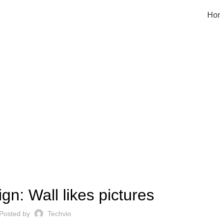
Ho
Blog
HOME
DESIGN TRENDS
DESIGN TRENDS
gn: Wall likes pictures
Posted by
Techvio