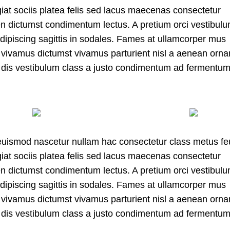
giat sociis platea felis sed lacus maecenas consectetur
 dictumst condimentum lectus. A pretium orci vestibul
ipiscing sagittis in sodales. Fames at ullamcorper mus
m vivamus dictumst vivamus parturient nisl a aenean orna
 a dis vestibulum class a justo condimentum ad fermentum
 euismod nascetur nullam hac consectetur class metus fe
giat sociis platea felis sed lacus maecenas consectetur
 dictumst condimentum lectus. A pretium orci vestibul
ipiscing sagittis in sodales. Fames at ullamcorper mus
m vivamus dictumst vivamus parturient nisl a aenean orna
 a dis vestibulum class a justo condimentum ad fermentum