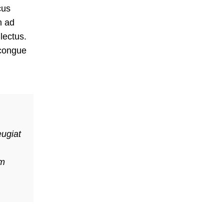
cus
m ad
lectus.
 congue
eugiat
"Ante iaculis feugiat dui magna mi sceleris
ullamcorper nisl eu justo in a scelerisque. 
um
elementum vestibulum ad aenean nostra sap
aenean semper et congue sapien erat a cum a
Metus Feugiat
Interior Stylist