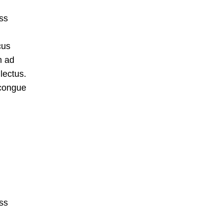
ss
cus
m ad
lectus.
 congue
ss