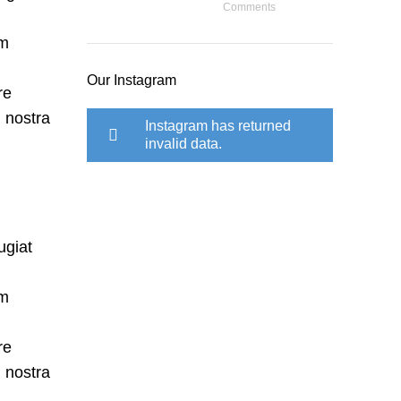
Comments
um
Our Instagram
re
 nostra
Instagram has returned
invalid data.
ugiat
um
re
 nostra