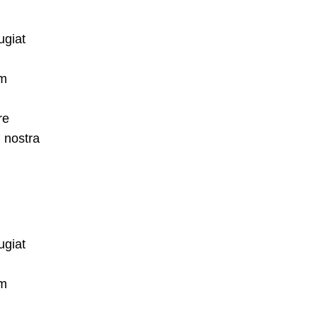
ugiat
um
re
 nostra
ugiat
um