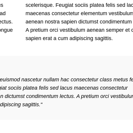
us
scelerisque. Feugiat sociis platea felis sed la
 ad
maecenas consectetur elementum vestibulu
ectus.
aenean nostra sapien dictumst condimentum 
congue
A pretium orci vestibulum aenean semper et
sapien erat a cum adipiscing sagittis.
e euismod nascetur nullam hac consectetur class metus f
giat sociis platea felis sed lacus maecenas consectetur
 dictumst condimentum lectus. A pretium orci vestibul
piscing sagittis."