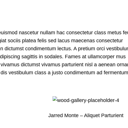
 euismod nascetur nullam hac consectetur class metus fe
giat sociis platea felis sed lacus maecenas consectetur
 dictumst condimentum lectus. A pretium orci vestibul
ipiscing sagittis in sodales. Fames at ullamcorper mus
m vivamus dictumst vivamus parturient nisl a aenean orna
 a dis vestibulum class a justo condimentum ad fermentum
Jarred Monte – Aliquet Parturient