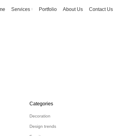
me
Services
Portfolio
About Us
Contact Us
Categories
Decoration
Design trends