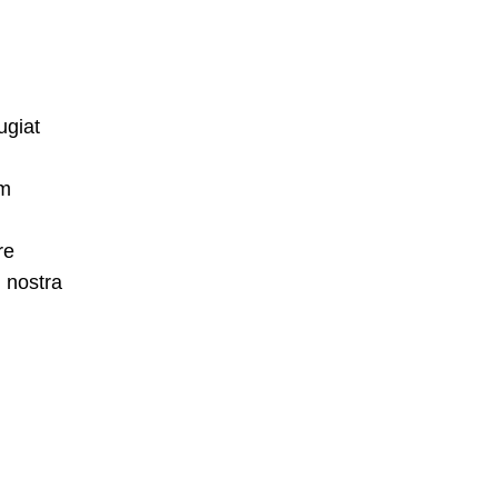
ugiat
um
re
 nostra