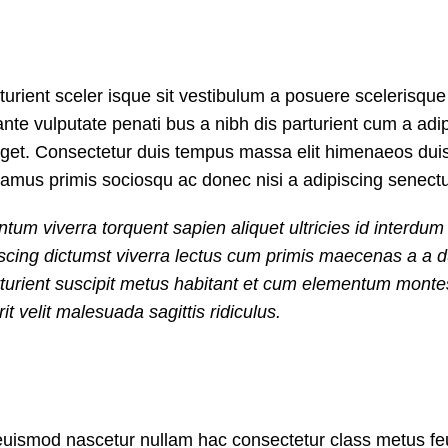
rturient sceler isque sit vestibulum a posuere scelerisque
nte vulputate penati bus a nibh dis parturient cum a adi
t. Consectetur duis tempus massa elit himenaeos duis 
vamus primis sociosqu ac donec nisi a adipiscing senect
um viverra torquent sapien aliquet ultricies id interdu
scing dictumst viverra lectus cum primis maecenas a a du
arturient suscipit metus habitant et cum elementum monte
 velit malesuada sagittis ridiculus.
 euismod nascetur nullam hac consectetur class metus fe