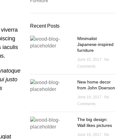
Furniture
Recent Posts
 viverra
piscing
Minimalist
Japanese-inspired
iaculis
furniture
us.
June 22, 2017
No
Comments
m natoque
i justo
New home decor
s
from John Doerson
June 16, 2017
No
Comments
The big design:
Wall likes pictures
June 16, 2017
No
ugiat